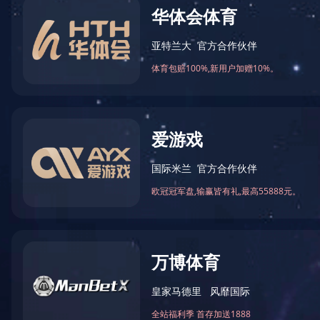
概要:
华体会官方网页版销售网络遍及全国，愿为每一位客户
产品的咨询、选型、设计、安装、运行调试、售后服务等，忠
详情
华体会官方网页版销售网络遍及全国，愿为每一位客户提供全
咨询、选型、设计、安装、运行调试、售后服务等，忠义始终
打造中国纺织机械成功企业是我们发展的目标！
首页
华体会HUATIHUI(中国)
产品展示

QXDC大仓混料机
BR-1230单锡林双道夫梳理机（梳理机）
QXGM给棉机（给棉箱）
QXHMJ混棉机
QXKS-400开松机
BS-2800铺网机
QXTG烫光机