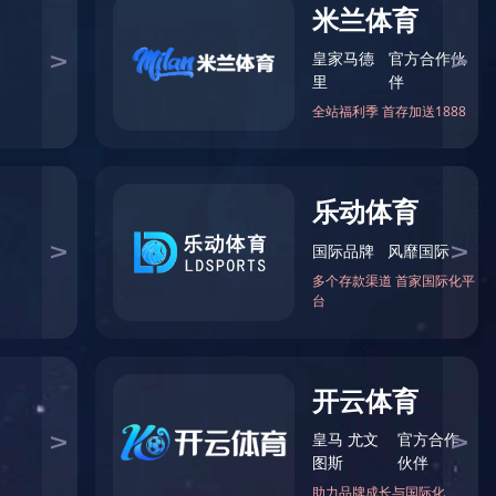
健康、稳定、持续的关系，忠义将服务延伸到每一个环节，从
造中国纺织机械成功企业是我们发展的目标！
稳定、持续的关系，忠义将服务延伸到每一个环节，从产品的