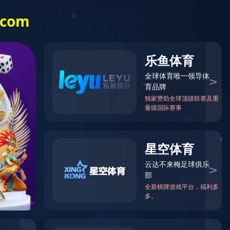
健康、稳定、持续的关系，忠义将服务延伸到每一个环节，从
造中国纺织机械成功企业是我们发展的目标！