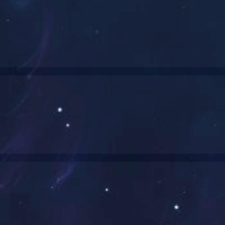
提供全面、快捷、周到的服务，为了实现与合作伙伴之间长期、
义始终注重一贯的承诺——提供更佳产品，保障更优服务。 打
面、快捷、周到的服务,为了实现与合作伙伴之间长期、健康、
注重一贯的承诺——提供更佳产品，保障更优服务。